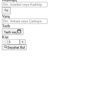
Varış
Tarih
Tarih seç
Kişi
−
+
Seyahat Bul