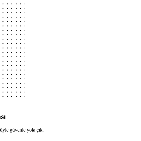
sı
ücüyle güvenle yola çık.