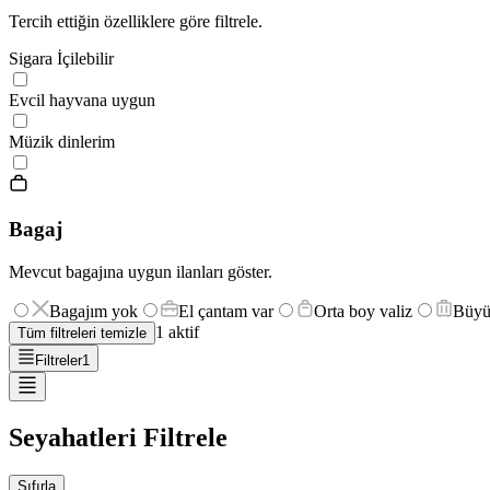
Tercih ettiğin özelliklere göre filtrele.
Sigara İçilebilir
Evcil hayvana uygun
Müzik dinlerim
Bagaj
Mevcut bagajına uygun ilanları göster.
Bagajım yok
El çantam var
Orta boy valiz
Büyü
1
aktif
Tüm filtreleri temizle
Filtreler
1
Seyahatleri Filtrele
Sıfırla