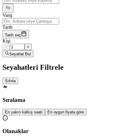
Varış
Tarih
Tarih seç
Kişi
−
+
Seyahat Bul
Seyahatleri Filtrele
Sıfırla
Sıralama
En yakın kalkış saati
En uygun fiyata göre
Olanaklar