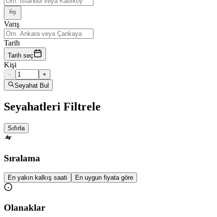
Varış
Tarih
Tarih seç
Kişi
−
+
Seyahat Bul
Seyahatleri Filtrele
Sıfırla
Sıralama
En yakın kalkış saati
En uygun fiyata göre
Olanaklar