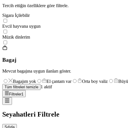
Tercih ettiğin özelliklere göre filtrele.
Sigara İçilebilir
Evcil hayvana uygun
Müzik dinlerim
Bagaj
Mevcut bagajına uygun ilanları göster.
Bagajım yok
El çantam var
Orta boy valiz
Büyü
1
aktif
Tüm filtreleri temizle
Filtreler
1
Seyahatleri Filtrele
Sıfırla