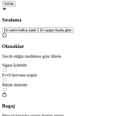
Sıfırla
Sıralama
En yakın kalkış saati
En uygun fiyata göre
Olanaklar
Tercih ettiğin özelliklere göre filtrele.
Sigara İçilebilir
Evcil hayvana uygun
Müzik dinlerim
Bagaj
Mevcut bagajına uygun ilanları göster.