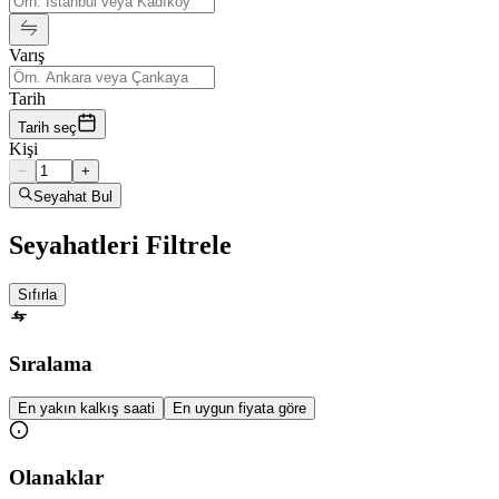
Varış
Tarih
Tarih seç
Kişi
−
+
Seyahat Bul
Seyahatleri Filtrele
Sıfırla
Sıralama
En yakın kalkış saati
En uygun fiyata göre
Olanaklar