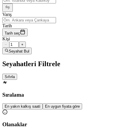
Varış
Tarih
Tarih seç
Kişi
−
+
Seyahat Bul
Seyahatleri Filtrele
Sıfırla
Sıralama
En yakın kalkış saati
En uygun fiyata göre
Olanaklar