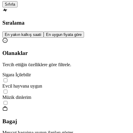
Sıfırla
Sıralama
En yakın kalkış saati
En uygun fiyata göre
Olanaklar
Tercih ettiğin özelliklere göre filtrele.
Sigara İçilebilir
Evcil hayvana uygun
Müzik dinlerim
Bagaj
Mevcut bagajına uygun ilanları göster.