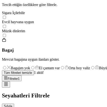
Tercih ettiğin özelliklere göre filtrele.
Sigara İçilebilir
Evcil hayvana uygun
Müzik dinlerim
Bagaj
Mevcut bagajına uygun ilanları göster.
Bagajım yok
El çantam var
Orta boy valiz
Büyü
1
aktif
Tüm filtreleri temizle
Filtreler
1
Seyahatleri Filtrele
Sıfırla