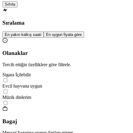
Sıfırla
Sıralama
En yakın kalkış saati
En uygun fiyata göre
Olanaklar
Tercih ettiğin özelliklere göre filtrele.
Sigara İçilebilir
Evcil hayvana uygun
Müzik dinlerim
Bagaj
Mevcut bagajına uygun ilanları göster.