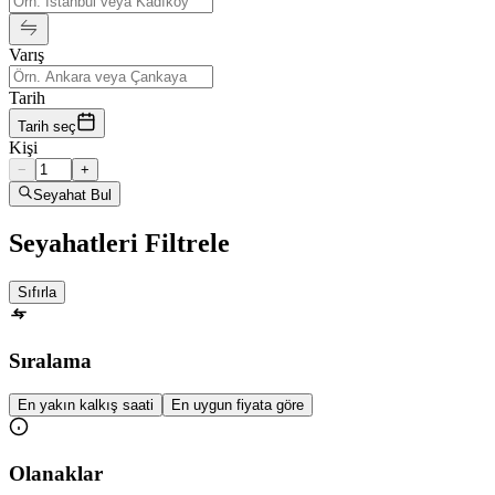
Varış
Tarih
Tarih seç
Kişi
−
+
Seyahat Bul
Seyahatleri Filtrele
Sıfırla
Sıralama
En yakın kalkış saati
En uygun fiyata göre
Olanaklar