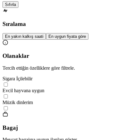
Sıfırla
Sıralama
En yakın kalkış saati
En uygun fiyata göre
Olanaklar
Tercih ettiğin özelliklere göre filtrele.
Sigara İçilebilir
Evcil hayvana uygun
Müzik dinlerim
Bagaj
Mevcut bagajına uygun ilanları göster.