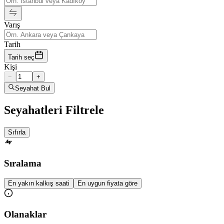
Varış
Tarih
Tarih seç
Kişi
−
+
Seyahat Bul
Seyahatleri Filtrele
Sıfırla
Sıralama
En yakın kalkış saati
En uygun fiyata göre
Olanaklar