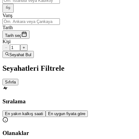
Varış
Tarih
Tarih seç
Kişi
−
+
Seyahat Bul
Seyahatleri Filtrele
Sıfırla
Sıralama
En yakın kalkış saati
En uygun fiyata göre
Olanaklar