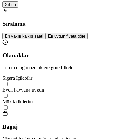
Sıfırla
Sıralama
En yakın kalkış saati
En uygun fiyata göre
Olanaklar
Tercih ettiğin özelliklere göre filtrele.
Sigara İçilebilir
Evcil hayvana uygun
Müzik dinlerim
Bagaj
Mevcut bagajına uygun ilanları göster.