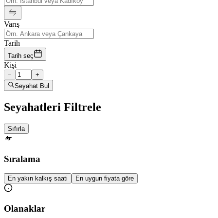
Varış
Tarih
Tarih seç
Kişi
−
+
Seyahat Bul
Seyahatleri Filtrele
Sıfırla
Sıralama
En yakın kalkış saati
En uygun fiyata göre
Olanaklar