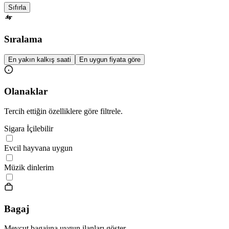
Sıfırla
Sıralama
En yakın kalkış saati
En uygun fiyata göre
Olanaklar
Tercih ettiğin özelliklere göre filtrele.
Sigara İçilebilir
Evcil hayvana uygun
Müzik dinlerim
Bagaj
Mevcut bagajına uygun ilanları göster.