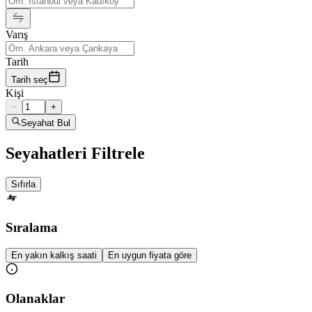
Varış
Tarih
Tarih seç
Kişi
−
+
Seyahat Bul
Seyahatleri Filtrele
Sıfırla
Sıralama
En yakın kalkış saati
En uygun fiyata göre
Olanaklar