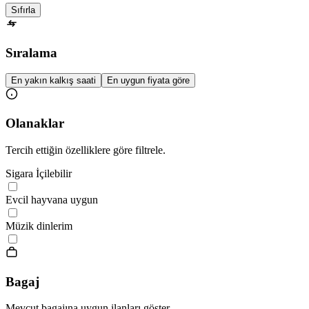
Sıfırla
Sıralama
En yakın kalkış saati
En uygun fiyata göre
Olanaklar
Tercih ettiğin özelliklere göre filtrele.
Sigara İçilebilir
Evcil hayvana uygun
Müzik dinlerim
Bagaj
Mevcut bagajına uygun ilanları göster.