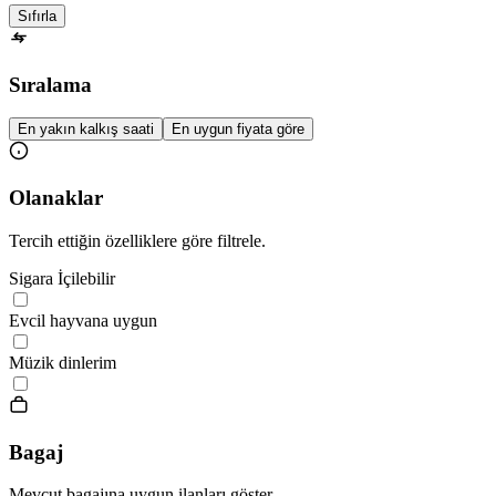
Sıfırla
Sıralama
En yakın kalkış saati
En uygun fiyata göre
Olanaklar
Tercih ettiğin özelliklere göre filtrele.
Sigara İçilebilir
Evcil hayvana uygun
Müzik dinlerim
Bagaj
Mevcut bagajına uygun ilanları göster.