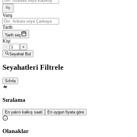
Varış
Tarih
Tarih seç
Kişi
−
+
Seyahat Bul
Seyahatleri Filtrele
Sıfırla
Sıralama
En yakın kalkış saati
En uygun fiyata göre
Olanaklar