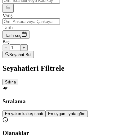
Varış
Tarih
Tarih seç
Kişi
−
+
Seyahat Bul
Seyahatleri Filtrele
Sıfırla
Sıralama
En yakın kalkış saati
En uygun fiyata göre
Olanaklar