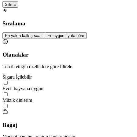
Sıfırla
Sıralama
En yakın kalkış saati
En uygun fiyata göre
Olanaklar
Tercih ettiğin özelliklere göre filtrele.
Sigara İçilebilir
Evcil hayvana uygun
Müzik dinlerim
Bagaj
Mevcut bagajına uygun ilanları göster.