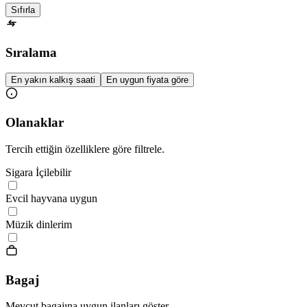
Sıfırla
Sıralama
En yakın kalkış saati
En uygun fiyata göre
Olanaklar
Tercih ettiğin özelliklere göre filtrele.
Sigara İçilebilir
Evcil hayvana uygun
Müzik dinlerim
Bagaj
Mevcut bagajına uygun ilanları göster.