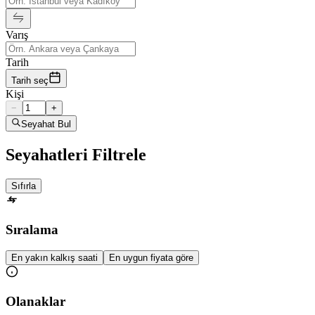
Varış
Tarih
Tarih seç
Kişi
−
+
Seyahat Bul
Seyahatleri Filtrele
Sıfırla
Sıralama
En yakın kalkış saati
En uygun fiyata göre
Olanaklar