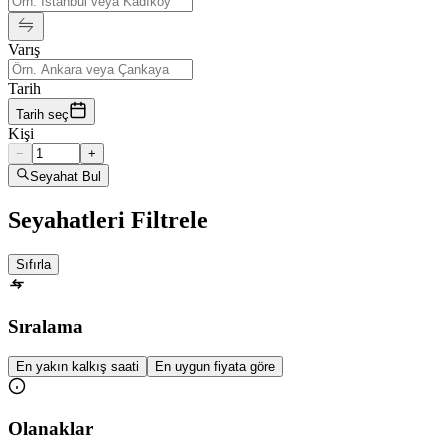
Varış
Tarih
Tarih seç
Kişi
−
+
Seyahat Bul
Seyahatleri Filtrele
Sıfırla
Sıralama
En yakın kalkış saati
En uygun fiyata göre
Olanaklar