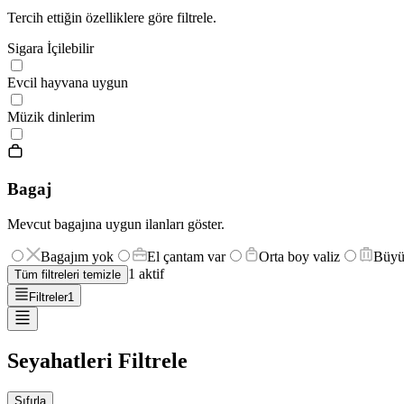
Tercih ettiğin özelliklere göre filtrele.
Sigara İçilebilir
Evcil hayvana uygun
Müzik dinlerim
Bagaj
Mevcut bagajına uygun ilanları göster.
Bagajım yok
El çantam var
Orta boy valiz
Büyü
1
aktif
Tüm filtreleri temizle
Filtreler
1
Seyahatleri Filtrele
Sıfırla