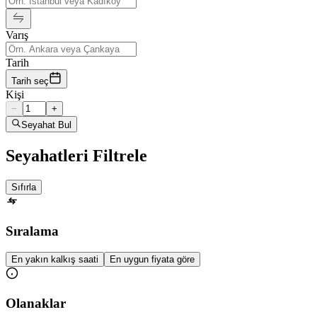
Varış
Tarih
Tarih seç
Kişi
−
+
Seyahat Bul
Seyahatleri Filtrele
Sıfırla
Sıralama
En yakın kalkış saati
En uygun fiyata göre
Olanaklar