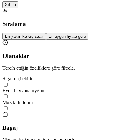
Sıfırla
Sıralama
En yakın kalkış saati
En uygun fiyata göre
Olanaklar
Tercih ettiğin özelliklere göre filtrele.
Sigara İçilebilir
Evcil hayvana uygun
Müzik dinlerim
Bagaj
Mevcut bagajına uygun ilanları göster.