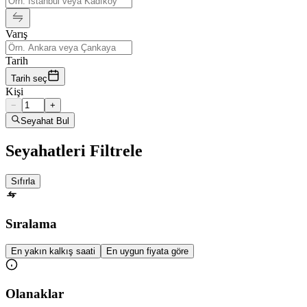
Varış
Tarih
Tarih seç
Kişi
−
+
Seyahat Bul
Seyahatleri Filtrele
Sıfırla
Sıralama
En yakın kalkış saati
En uygun fiyata göre
Olanaklar