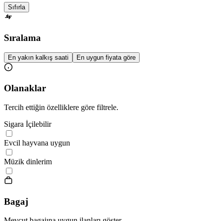
Sıfırla
Sıralama
En yakın kalkış saati
En uygun fiyata göre
Olanaklar
Tercih ettiğin özelliklere göre filtrele.
Sigara İçilebilir
Evcil hayvana uygun
Müzik dinlerim
Bagaj
Mevcut bagajına uygun ilanları göster.