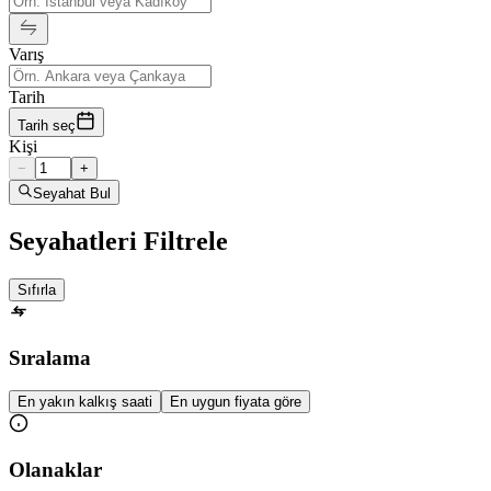
Varış
Tarih
Tarih seç
Kişi
−
+
Seyahat Bul
Seyahatleri Filtrele
Sıfırla
Sıralama
En yakın kalkış saati
En uygun fiyata göre
Olanaklar