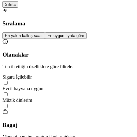
Sıfırla
Sıralama
En yakın kalkış saati
En uygun fiyata göre
Olanaklar
Tercih ettiğin özelliklere göre filtrele.
Sigara İçilebilir
Evcil hayvana uygun
Müzik dinlerim
Bagaj
Mevcut bagajına uygun ilanları göster.