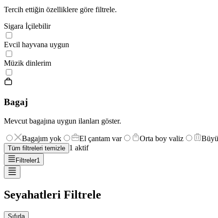
Tercih ettiğin özelliklere göre filtrele.
Sigara İçilebilir
Evcil hayvana uygun
Müzik dinlerim
Bagaj
Mevcut bagajına uygun ilanları göster.
Bagajım yok
El çantam var
Orta boy valiz
Büyü
1
aktif
Tüm filtreleri temizle
Filtreler
1
Seyahatleri Filtrele
Sıfırla