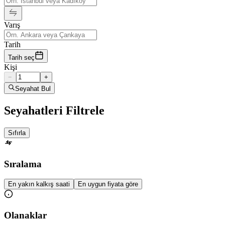
Varış
Tarih
Tarih seç
Kişi
−
+
Seyahat Bul
Seyahatleri Filtrele
Sıfırla
Sıralama
En yakın kalkış saati
En uygun fiyata göre
Olanaklar