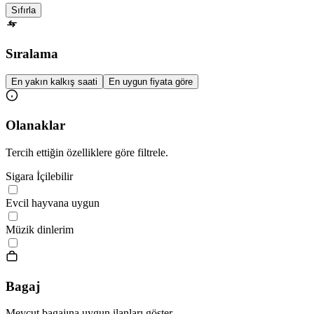
Sıfırla
Sıralama
En yakın kalkış saati
En uygun fiyata göre
Olanaklar
Tercih ettiğin özelliklere göre filtrele.
Sigara İçilebilir
Evcil hayvana uygun
Müzik dinlerim
Bagaj
Mevcut bagajına uygun ilanları göster.