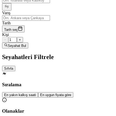
Varış
Tarih
Tarih seç
Kişi
−
+
Seyahat Bul
Seyahatleri Filtrele
Sıfırla
Sıralama
En yakın kalkış saati
En uygun fiyata göre
Olanaklar