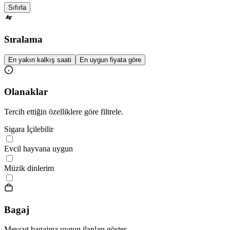
Sıfırla
Sıralama
En yakın kalkış saati
En uygun fiyata göre
Olanaklar
Tercih ettiğin özelliklere göre filtrele.
Sigara İçilebilir
Evcil hayvana uygun
Müzik dinlerim
Bagaj
Mevcut bagajına uygun ilanları göster.