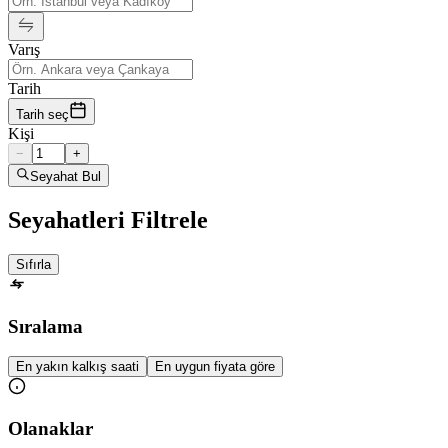
Varış
Tarih
Tarih seç
Kişi
−
+
Seyahat Bul
Seyahatleri Filtrele
Sıfırla
Sıralama
En yakın kalkış saati
En uygun fiyata göre
Olanaklar