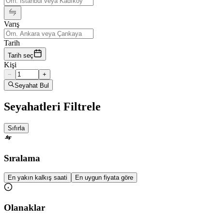
Varış
Tarih
Tarih seç
Kişi
−
+
Seyahat Bul
Seyahatleri Filtrele
Sıfırla
Sıralama
En yakın kalkış saati
En uygun fiyata göre
Olanaklar