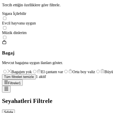
Tercih ettiğin özelliklere göre filtrele.
Sigara İçilebilir
Evcil hayvana uygun
Müzik dinlerim
Bagaj
Mevcut bagajına uygun ilanları göster.
Bagajım yok
El çantam var
Orta boy valiz
Büyü
1
aktif
Tüm filtreleri temizle
Filtreler
1
Seyahatleri Filtrele
Sıfırla