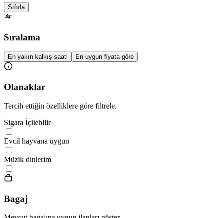
Sıfırla
Sıralama
En yakın kalkış saati
En uygun fiyata göre
Olanaklar
Tercih ettiğin özelliklere göre filtrele.
Sigara İçilebilir
Evcil hayvana uygun
Müzik dinlerim
Bagaj
Mevcut bagajına uygun ilanları göster.