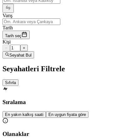
Varış
Tarih
Tarih seç
Kişi
−
+
Seyahat Bul
Seyahatleri Filtrele
Sıfırla
Sıralama
En yakın kalkış saati
En uygun fiyata göre
Olanaklar