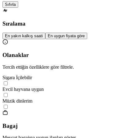
Sıfırla
Sıralama
En yakın kalkış saati
En uygun fiyata göre
Olanaklar
Tercih ettiğin özelliklere göre filtrele.
Sigara İçilebilir
Evcil hayvana uygun
Müzik dinlerim
Bagaj
Mevcut bagajına uygun ilanları göster.