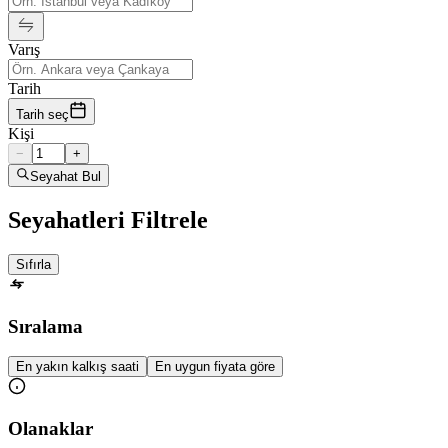
Varış
Tarih
Tarih seç
Kişi
−
+
Seyahat Bul
Seyahatleri Filtrele
Sıfırla
Sıralama
En yakın kalkış saati
En uygun fiyata göre
Olanaklar