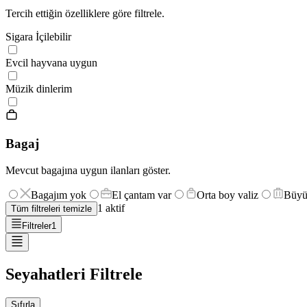
Tercih ettiğin özelliklere göre filtrele.
Sigara İçilebilir
Evcil hayvana uygun
Müzik dinlerim
Bagaj
Mevcut bagajına uygun ilanları göster.
Bagajım yok
El çantam var
Orta boy valiz
Büyü
1
aktif
Tüm filtreleri temizle
Filtreler
1
Seyahatleri Filtrele
Sıfırla