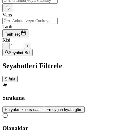
Varış
Tarih
Tarih seç
Kişi
−
+
Seyahat Bul
Seyahatleri Filtrele
Sıfırla
Sıralama
En yakın kalkış saati
En uygun fiyata göre
Olanaklar