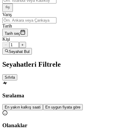
Varış
Tarih
Tarih seç
Kişi
−
+
Seyahat Bul
Seyahatleri Filtrele
Sıfırla
Sıralama
En yakın kalkış saati
En uygun fiyata göre
Olanaklar