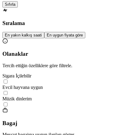
Sıfırla
Sıralama
En yakın kalkış saati
En uygun fiyata göre
Olanaklar
Tercih ettiğin özelliklere göre filtrele.
Sigara İçilebilir
Evcil hayvana uygun
Müzik dinlerim
Bagaj
Mevcut bagajına uygun ilanları göster.