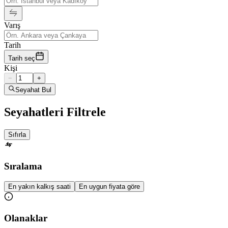
Varış
Tarih
Tarih seç
Kişi
−
+
Seyahat Bul
Seyahatleri Filtrele
Sıfırla
Sıralama
En yakın kalkış saati
En uygun fiyata göre
Olanaklar