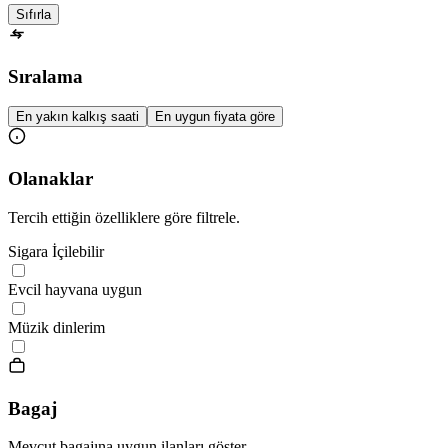
Sıfırla
Sıralama
En yakın kalkış saati
En uygun fiyata göre
Olanaklar
Tercih ettiğin özelliklere göre filtrele.
Sigara İçilebilir
Evcil hayvana uygun
Müzik dinlerim
Bagaj
Mevcut bagajına uygun ilanları göster.