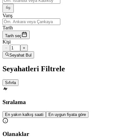
Varış
Tarih
Tarih seç
Kişi
−
+
Seyahat Bul
Seyahatleri Filtrele
Sıfırla
Sıralama
En yakın kalkış saati
En uygun fiyata göre
Olanaklar