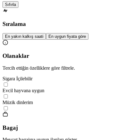
Sıfırla
Sıralama
En yakın kalkış saati
En uygun fiyata göre
Olanaklar
Tercih ettiğin özelliklere göre filtrele.
Sigara İçilebilir
Evcil hayvana uygun
Müzik dinlerim
Bagaj
Mevcut bagajına uygun ilanları göster.