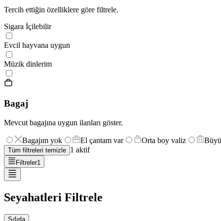
Tercih ettiğin özelliklere göre filtrele.
Sigara İçilebilir
Evcil hayvana uygun
Müzik dinlerim
Bagaj
Mevcut bagajına uygun ilanları göster.
Bagajım yok
El çantam var
Orta boy valiz
Büyü
1
aktif
Tüm filtreleri temizle
Filtreler
1
Seyahatleri Filtrele
Sıfırla