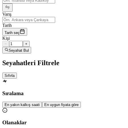
Varış
Tarih
Tarih seç
Kişi
−
+
Seyahat Bul
Seyahatleri Filtrele
Sıfırla
Sıralama
En yakın kalkış saati
En uygun fiyata göre
Olanaklar