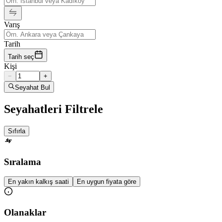
Varış
Tarih
Tarih seç
Kişi
−
+
Seyahat Bul
Seyahatleri Filtrele
Sıfırla
Sıralama
En yakın kalkış saati
En uygun fiyata göre
Olanaklar