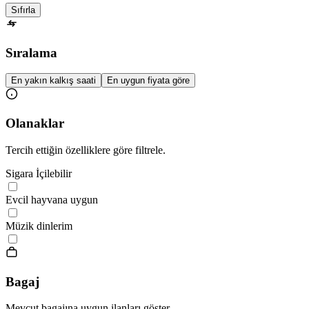
Sıfırla
Sıralama
En yakın kalkış saati
En uygun fiyata göre
Olanaklar
Tercih ettiğin özelliklere göre filtrele.
Sigara İçilebilir
Evcil hayvana uygun
Müzik dinlerim
Bagaj
Mevcut bagajına uygun ilanları göster.