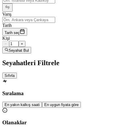
Varış
Tarih
Tarih seç
Kişi
−
+
Seyahat Bul
Seyahatleri Filtrele
Sıfırla
Sıralama
En yakın kalkış saati
En uygun fiyata göre
Olanaklar