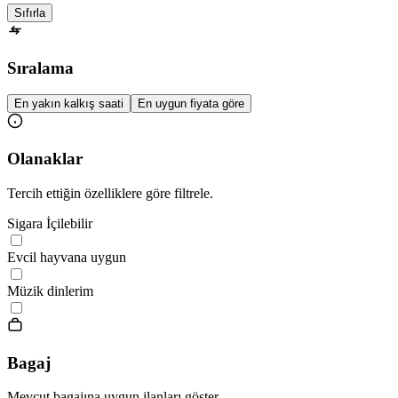
Sıfırla
Sıralama
En yakın kalkış saati
En uygun fiyata göre
Olanaklar
Tercih ettiğin özelliklere göre filtrele.
Sigara İçilebilir
Evcil hayvana uygun
Müzik dinlerim
Bagaj
Mevcut bagajına uygun ilanları göster.