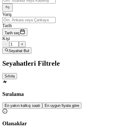
Varış
Tarih
Tarih seç
Kişi
−
+
Seyahat Bul
Seyahatleri Filtrele
Sıfırla
Sıralama
En yakın kalkış saati
En uygun fiyata göre
Olanaklar