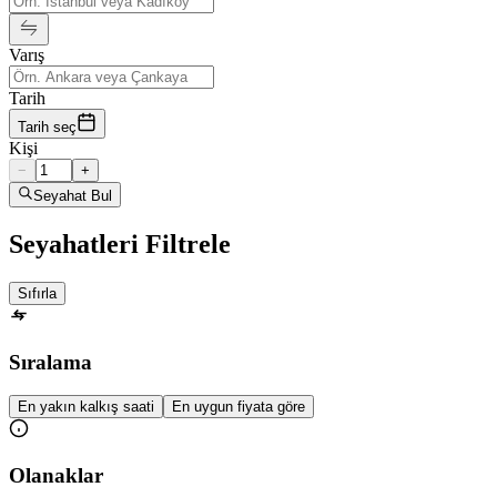
Varış
Tarih
Tarih seç
Kişi
−
+
Seyahat Bul
Seyahatleri Filtrele
Sıfırla
Sıralama
En yakın kalkış saati
En uygun fiyata göre
Olanaklar