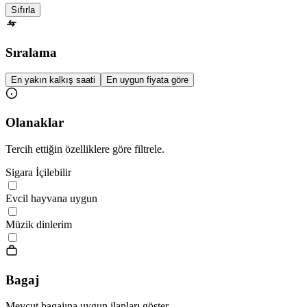
Sıfırla
Sıralama
En yakın kalkış saati
En uygun fiyata göre
Olanaklar
Tercih ettiğin özelliklere göre filtrele.
Sigara İçilebilir
Evcil hayvana uygun
Müzik dinlerim
Bagaj
Mevcut bagajına uygun ilanları göster.