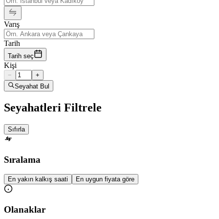
Varış
Tarih
Tarih seç
Kişi
−
+
Seyahat Bul
Seyahatleri Filtrele
Sıfırla
Sıralama
En yakın kalkış saati
En uygun fiyata göre
Olanaklar