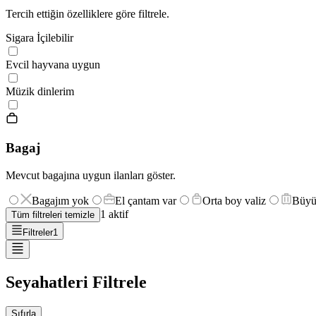
Tercih ettiğin özelliklere göre filtrele.
Sigara İçilebilir
Evcil hayvana uygun
Müzik dinlerim
Bagaj
Mevcut bagajına uygun ilanları göster.
Bagajım yok
El çantam var
Orta boy valiz
Büyü
1
aktif
Tüm filtreleri temizle
Filtreler
1
Seyahatleri Filtrele
Sıfırla