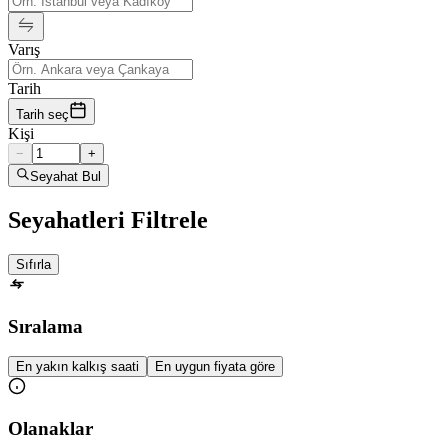
Varış
Tarih
Tarih seç
Kişi
−
+
Seyahat Bul
Seyahatleri Filtrele
Sıfırla
Sıralama
En yakın kalkış saati
En uygun fiyata göre
Olanaklar