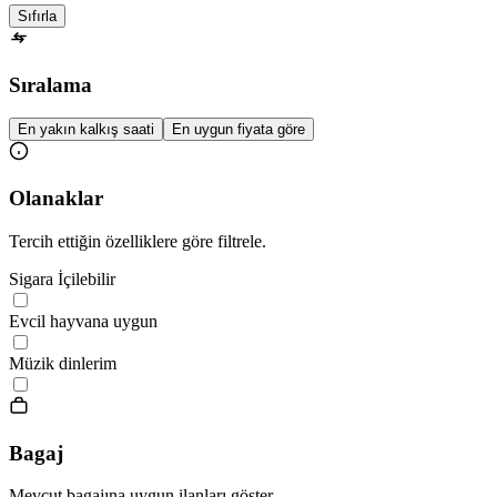
Sıfırla
Sıralama
En yakın kalkış saati
En uygun fiyata göre
Olanaklar
Tercih ettiğin özelliklere göre filtrele.
Sigara İçilebilir
Evcil hayvana uygun
Müzik dinlerim
Bagaj
Mevcut bagajına uygun ilanları göster.