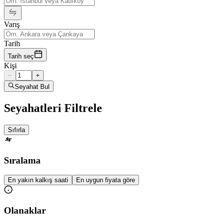
Varış
Tarih
Tarih seç
Kişi
−
+
Seyahat Bul
Seyahatleri Filtrele
Sıfırla
Sıralama
En yakın kalkış saati
En uygun fiyata göre
Olanaklar