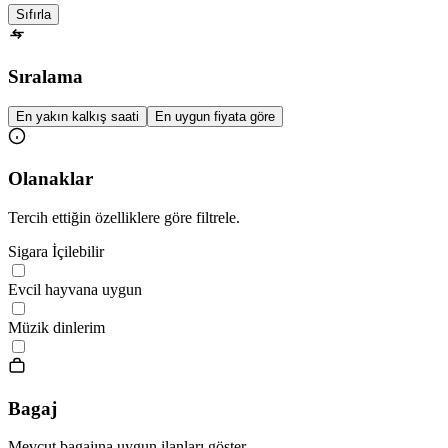
Sıfırla
Sıralama
En yakın kalkış saati
En uygun fiyata göre
Olanaklar
Tercih ettiğin özelliklere göre filtrele.
Sigara İçilebilir
Evcil hayvana uygun
Müzik dinlerim
Bagaj
Mevcut bagajına uygun ilanları göster.