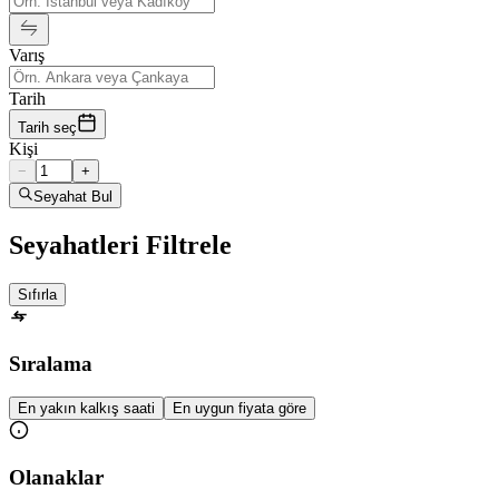
Varış
Tarih
Tarih seç
Kişi
−
+
Seyahat Bul
Seyahatleri Filtrele
Sıfırla
Sıralama
En yakın kalkış saati
En uygun fiyata göre
Olanaklar