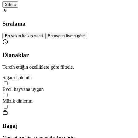
Sıfırla
Sıralama
En yakın kalkış saati
En uygun fiyata göre
Olanaklar
Tercih ettiğin özelliklere göre filtrele.
Sigara İçilebilir
Evcil hayvana uygun
Müzik dinlerim
Bagaj
Mevcut bagajına uygun ilanları göster.