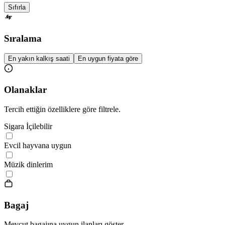
Sıfırla
Sıralama
En yakın kalkış saati
En uygun fiyata göre
Olanaklar
Tercih ettiğin özelliklere göre filtrele.
Sigara İçilebilir
Evcil hayvana uygun
Müzik dinlerim
Bagaj
Mevcut bagajına uygun ilanları göster.