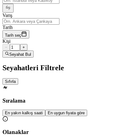
Varış
Tarih
Tarih seç
Kişi
−
+
Seyahat Bul
Seyahatleri Filtrele
Sıfırla
Sıralama
En yakın kalkış saati
En uygun fiyata göre
Olanaklar