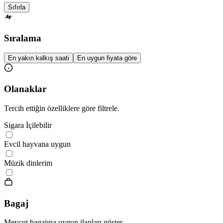
Sıfırla
Sıralama
En yakın kalkış saati
En uygun fiyata göre
Olanaklar
Tercih ettiğin özelliklere göre filtrele.
Sigara İçilebilir
Evcil hayvana uygun
Müzik dinlerim
Bagaj
Mevcut bagajına uygun ilanları göster.