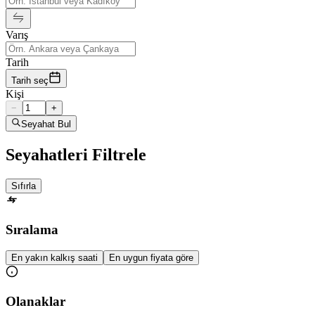
Varış
Tarih
Tarih seç
Kişi
−
+
Seyahat Bul
Seyahatleri Filtrele
Sıfırla
Sıralama
En yakın kalkış saati
En uygun fiyata göre
Olanaklar