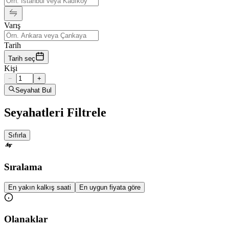
Varış
Tarih
Tarih seç
Kişi
−
+
Seyahat Bul
Seyahatleri Filtrele
Sıfırla
Sıralama
En yakın kalkış saati
En uygun fiyata göre
Olanaklar