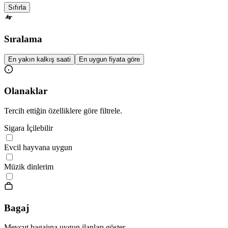
Sıfırla
Sıralama
En yakın kalkış saati
En uygun fiyata göre
Olanaklar
Tercih ettiğin özelliklere göre filtrele.
Sigara İçilebilir
Evcil hayvana uygun
Müzik dinlerim
Bagaj
Mevcut bagajına uygun ilanları göster.