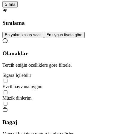
Sıfırla
Sıralama
En yakın kalkış saati
En uygun fiyata göre
Olanaklar
Tercih ettiğin özelliklere göre filtrele.
Sigara İçilebilir
Evcil hayvana uygun
Müzik dinlerim
Bagaj
Mevcut bagajına uygun ilanları göster.