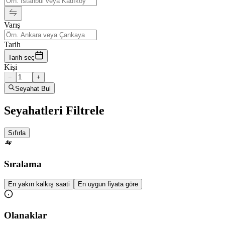
Varış
Tarih
Tarih seç
Kişi
−
+
Seyahat Bul
Seyahatleri Filtrele
Sıfırla
Sıralama
En yakın kalkış saati
En uygun fiyata göre
Olanaklar