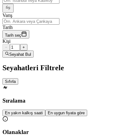
Varış
Tarih
Tarih seç
Kişi
−
+
Seyahat Bul
Seyahatleri Filtrele
Sıfırla
Sıralama
En yakın kalkış saati
En uygun fiyata göre
Olanaklar