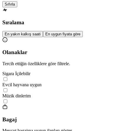
Sıfırla
Sıralama
En yakın kalkış saati
En uygun fiyata göre
Olanaklar
Tercih ettiğin özelliklere göre filtrele.
Sigara İçilebilir
Evcil hayvana uygun
Müzik dinlerim
Bagaj
Mevcut bagajına uygun ilanları göster.