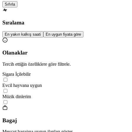
Sıfırla
Sıralama
En yakın kalkış saati
En uygun fiyata göre
Olanaklar
Tercih ettiğin özelliklere göre filtrele.
Sigara İçilebilir
Evcil hayvana uygun
Müzik dinlerim
Bagaj
Mevcut bagajına uygun ilanları göster.