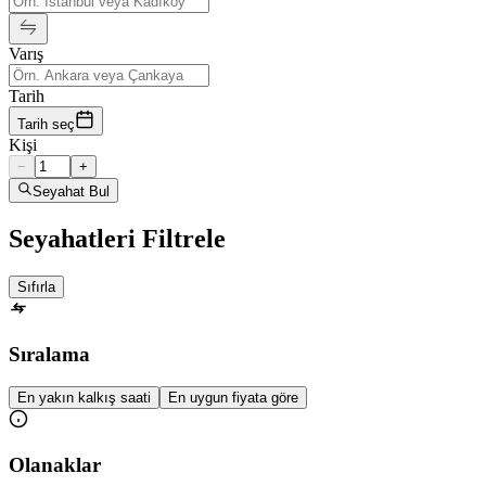
Varış
Tarih
Tarih seç
Kişi
−
+
Seyahat Bul
Seyahatleri Filtrele
Sıfırla
Sıralama
En yakın kalkış saati
En uygun fiyata göre
Olanaklar