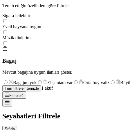
Tercih ettiğin özelliklere göre filtrele.
Sigara İçilebilir
Evcil hayvana uygun
Müzik dinlerim
Bagaj
Mevcut bagajına uygun ilanları göster.
Bagajım yok
El çantam var
Orta boy valiz
Büyü
1
aktif
Tüm filtreleri temizle
Filtreler
1
Seyahatleri Filtrele
Sıfırla