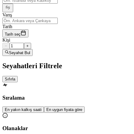
Varış
Tarih
Tarih seç
Kişi
−
+
Seyahat Bul
Seyahatleri Filtrele
Sıfırla
Sıralama
En yakın kalkış saati
En uygun fiyata göre
Olanaklar