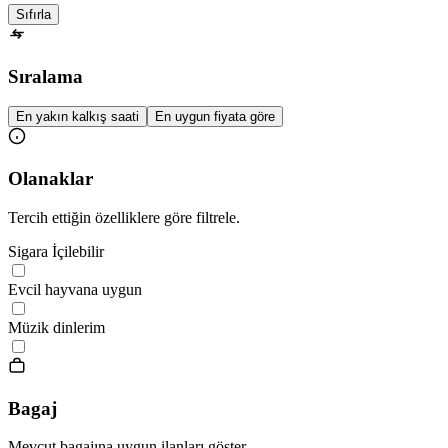
Sıfırla
Sıralama
En yakın kalkış saati
En uygun fiyata göre
Olanaklar
Tercih ettiğin özelliklere göre filtrele.
Sigara İçilebilir
Evcil hayvana uygun
Müzik dinlerim
Bagaj
Mevcut bagajına uygun ilanları göster.