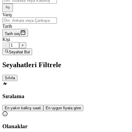
Varış
Tarih
Tarih seç
Kişi
−
+
Seyahat Bul
Seyahatleri Filtrele
Sıfırla
Sıralama
En yakın kalkış saati
En uygun fiyata göre
Olanaklar