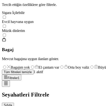
Tercih ettiğin özelliklere göre filtrele.
Sigara İçilebilir
Evcil hayvana uygun
Müzik dinlerim
Bagaj
Mevcut bagajına uygun ilanları göster.
Bagajım yok
El çantam var
Orta boy valiz
Büyü
1
aktif
Tüm filtreleri temizle
Filtreler
1
Seyahatleri Filtrele
Sıfırla