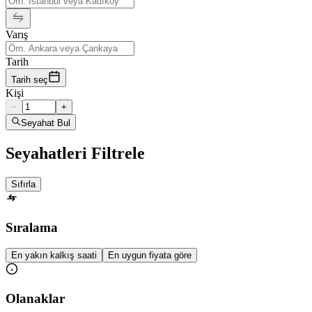
Varış
Tarih
Tarih seç
Kişi
−
+
Seyahat Bul
Seyahatleri Filtrele
Sıfırla
Sıralama
En yakın kalkış saati
En uygun fiyata göre
Olanaklar