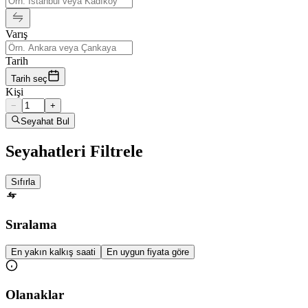
Varış
Tarih
Tarih seç
Kişi
−
+
Seyahat Bul
Seyahatleri Filtrele
Sıfırla
Sıralama
En yakın kalkış saati
En uygun fiyata göre
Olanaklar