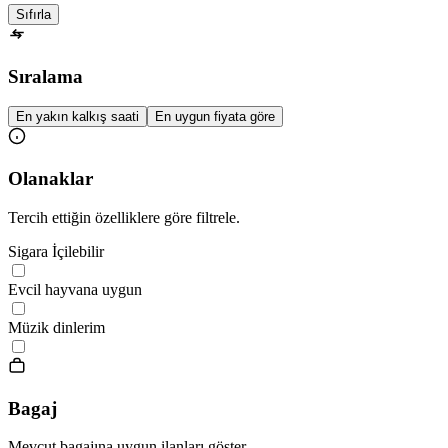
Sıfırla
Sıralama
En yakın kalkış saati
En uygun fiyata göre
Olanaklar
Tercih ettiğin özelliklere göre filtrele.
Sigara İçilebilir
Evcil hayvana uygun
Müzik dinlerim
Bagaj
Mevcut bagajına uygun ilanları göster.