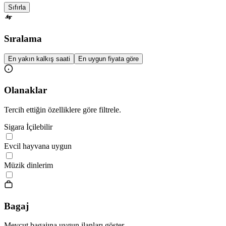
Sıfırla
Sıralama
En yakın kalkış saati
En uygun fiyata göre
Olanaklar
Tercih ettiğin özelliklere göre filtrele.
Sigara İçilebilir
Evcil hayvana uygun
Müzik dinlerim
Bagaj
Mevcut bagajına uygun ilanları göster.