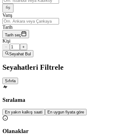
Varış
Tarih
Tarih seç
Kişi
−
+
Seyahat Bul
Seyahatleri Filtrele
Sıfırla
Sıralama
En yakın kalkış saati
En uygun fiyata göre
Olanaklar