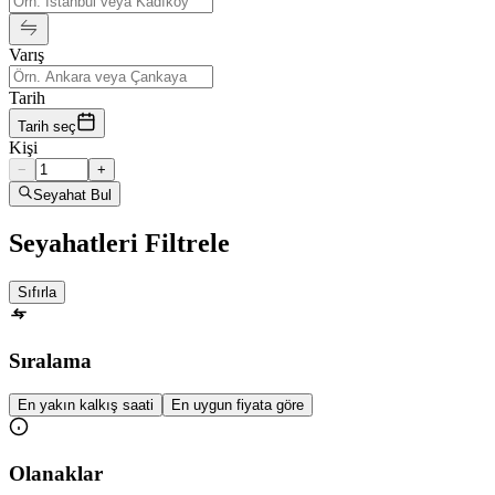
Varış
Tarih
Tarih seç
Kişi
−
+
Seyahat Bul
Seyahatleri Filtrele
Sıfırla
Sıralama
En yakın kalkış saati
En uygun fiyata göre
Olanaklar