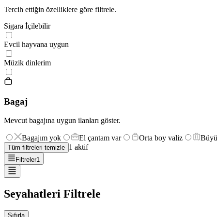
Tercih ettiğin özelliklere göre filtrele.
Sigara İçilebilir
Evcil hayvana uygun
Müzik dinlerim
Bagaj
Mevcut bagajına uygun ilanları göster.
Bagajım yok
El çantam var
Orta boy valiz
Büyü
1
aktif
Tüm filtreleri temizle
Filtreler
1
Seyahatleri Filtrele
Sıfırla